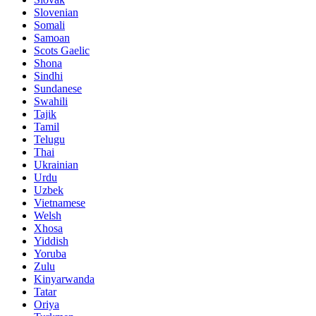
Slovenian
Somali
Samoan
Scots Gaelic
Shona
Sindhi
Sundanese
Swahili
Tajik
Tamil
Telugu
Thai
Ukrainian
Urdu
Uzbek
Vietnamese
Welsh
Xhosa
Yiddish
Yoruba
Zulu
Kinyarwanda
Tatar
Oriya