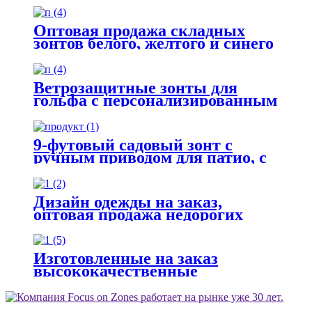
зонта с двойным куполом,
ветрозащитные зонты на заказ,
Оптовая продажа складных
автоматические зонты.
зонтов белого, желтого и синего
цвета, трехцветных,
портативных, с инструкцией по
сборке и логотипом.
Ветрозащитные зонты для
гольфа с персонализированным
логотипом, автоматическим
открыванием, лучшие зонты
для гольфа в ветреную погоду.
9-футовый садовый зонт с
ручным приводом для патио, с
возможностью нанесения
логотипа на заказ, уличный
солнцезащитный зонт, зонты
Дизайн одежды на заказ,
для патио.
оптовая продажа недорогих
зонтов, автоматический зонт
для мини-одежды.
Изготовленные на заказ
высококачественные
персонализированные милые
прозрачные купольные детские
зонты с мультяшными