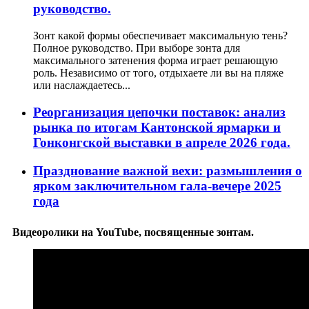
руководство.
Зонт какой формы обеспечивает максимальную тень?
Полное руководство. При выборе зонта для
максимального затенения форма играет решающую
роль. Независимо от того, отдыхаете ли вы на пляже
или наслаждаетесь...
Реорганизация цепочки поставок: анализ
рынка по итогам Кантонской ярмарки и
Гонконгской выставки в апреле 2026 года.
Празднование важной вехи: размышления о
ярком заключительном гала-вечере 2025
года
Видеоролики на YouTube, посвященные зонтам.